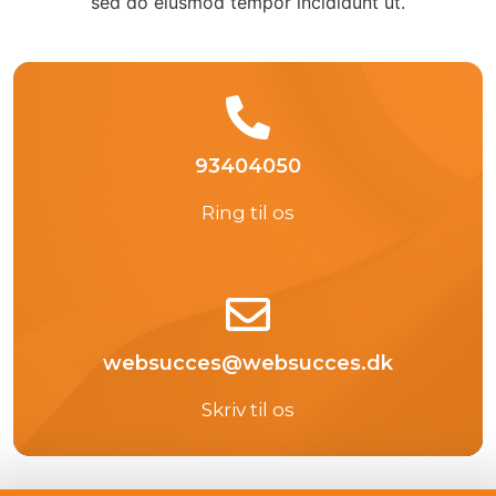
sed do eiusmod tempor incididunt ut.​
93404050
Ring til os
websucces@websucces.dk
Skriv til os